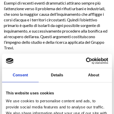
Esempi di recenti eventi drammatici attirano sempre più
l’attenzione verso il problema dei rifiuti urbani e industriali,
che sono la maggior causa dell’inquinamento che affligge i
corsi d’acqua e i territori circostanti. Quindi l’obiettivo
primario è quello di isolarli da ogni possibile sorgente di
inquinamento, e successivamente procedere alla bonifica ed
al recupero dell’area. Questi argomenti costituiscono
l’impegno dello studio e della ricerca applicata del Gruppo
Trevi.
Trevi, green oriented
La
protezione del patrimonio naturale
è una questione
strategica per il corretto sviluppo del mondo moderno.
Consent
Details
About
Il Gruppo TREVI ha maturato negli anni una notevole
esperienza nel campo della
bonifica di siti contaminati e
This website uses cookies
nell’isolamento delle fonti di inquinamento
dal comparto
ambientale circostante. Allo stesso tempo, è costantemente
We use cookies to personalise content and ads, to
impegnata nella
ricerca di nuove soluzioni
per la bonifica e
provide social media features and to analyse our traffic.
tutela ambientale, dedicandosi allo studio, ricerca e
We also share information about your use of our site with