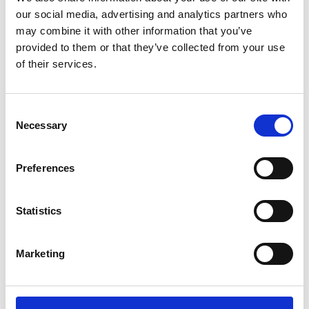
applicazione di nuovi metodi e tecnologie.
our social media, advertising and analytics partners who
Sono stati infatti sviluppati sistemi innovativi per la rimozione
may combine it with other information that you’ve
dei contaminanti da acqua e suolo (SGIBITI – Sistema
provided to them or that they’ve collected from your use
Geotecnico Integrato per la Bonifica In Situ del Suolo
of their services.
Inquinato), per il dragaggio e la gestione dei sedimenti
(Sludge Buster) da decontaminare e riciclare e per il processo
di stabilizzazione dei sedimenti da trasferire in depositi
Consent
confinati (vasche sedimentarie o strutture di contenimento) o
Necessary
Selection
riciclati.
Preferences
Statistics
Download
Marketing
Environmental Brochure - Trevi Spa