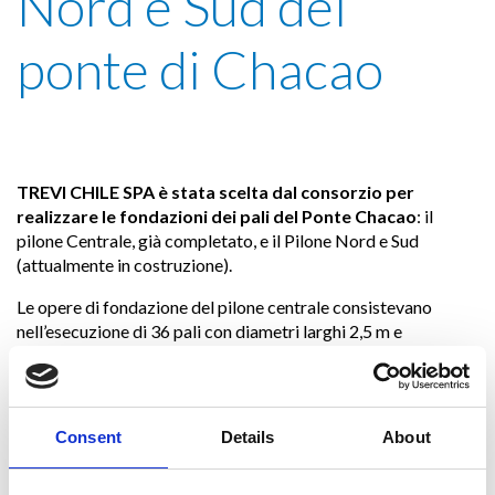
Nord e Sud del
ponte di Chacao
TREVI CHILE SPA è stata scelta dal consorzio per
realizzare le fondazioni dei pali del Ponte Chacao
: il
pilone Centrale, già completato, e il Pilone Nord e Sud
(attualmente in costruzione).
Le opere di fondazione del pilone centrale consistevano
nell’esecuzione di 36 pali con diametri larghi 2,5 m e
lunghezze, approssimativamente, di 54 m per pali di tipo 1 e
58 m per i pali di tipo 2 e 3, ciascuno scavato da una chiatta
Jack Up.
Consent
Details
About
Trevi Chile sta attualmente lavorando sui Piloni Nord e
Sud.