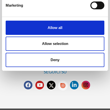
Richiedi Informazioni
Marketing
Trevi S.p.A. 5819, Via Dismano 47023 Cesena Italy | Phone
+39.0547.319311 Fax +39.0547.319313
Allow all
CONTATTI
Allow selection
Deny
SEGUICI SU