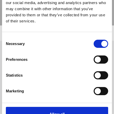
our social media, advertising and analytics partners who
may combine it with other information that you’ve
provided to them or that they’ve collected from your use
of their services.
Consent
Necessary
Selection
Richiedi Informazioni
Preferences
Statistics
Trevi S.p.A. 5819, Via Dismano 47023 Cesena Italy | Phone
+39.0547.319311 Fax +39.0547.319313
Marketing
CONTATTI