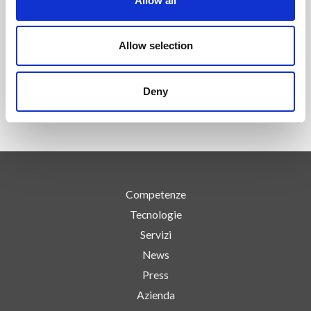
Allow all
SEGUICI SU
Allow selection
Deny
Competenze
Tecnologie
Servizi
News
Press
Azienda