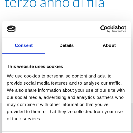
terzo anno di fila
16 set 2024
Consent
Details
About
Per il terzo anno di fila, Trevi Spa, divisione di Trevi
Group, specializzata in fondazioni profonde e lavori
geotecnici, figura nella prestigiosa
Top 250 International
Contractors List
di Engineering News-Record
(
This website uses cookies
l’autorevole settimanale americano che fornisce notizie,
We use cookies to personalise content and ads, to
analisi, dati e opinioni per l’industria delle costruzioni in tutto
provide social media features and to analyse our traffic.
il mondo).
We also share information about your use of our site with
our social media, advertising and analytics partners who
may combine it with other information that you’ve
provided to them or that they’ve collected from your use
of their services.
Richiedi Informazioni