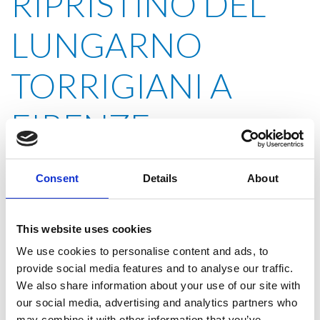
RIPRISTINO DEL
LUNGARNO
TORRIGIANI A
FIRENZE
Consent
Details
About
Il 25 maggio 2016 si è verificato un dissesto che ha
provocato il dislocamento del muro d’argine sul fiume Arno
This website uses cookies
nel tratto del Lungarno Torrigiani che si estende da Ponte alle
We use cookies to personalise content and ads, to
Grazie a Ponte Vecchio in Firenze. La necessità di completare
il ripristino del muro spondale prima dell’arrivo dell’inverno e
provide social media features and to analyse our traffic.
scongiurare così il rischio dovuto alle possibili piene
We also share information about your use of our site with
dell’Arno, ha imposto all’Ente Appaltante una procedura di
our social media, advertising and analytics partners who
“somma urgenza” nell’assegnazione dei lavori alla Trevi.
may combine it with other information that you’ve