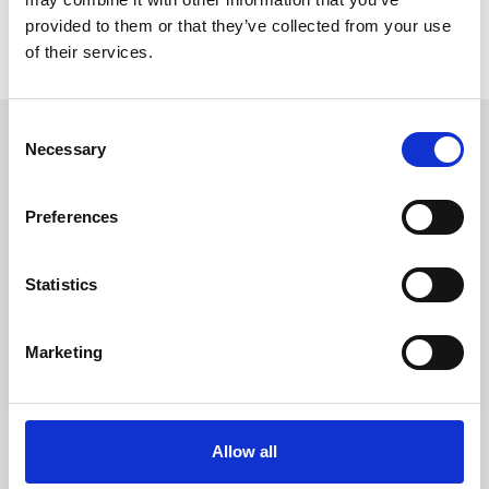
provided to them or that they’ve collected from your use
of their services.
Consent
Necessary
Selection
Solicitar información
Preferences
Trevi S.p.A. 5819, Via Dismano 47023 Cesena Italy | Phone
+39.0547.319311 Fax +39.0547.319313
Statistics
CONTACTOS
Marketing
Allow all
SÍGUENOS EN