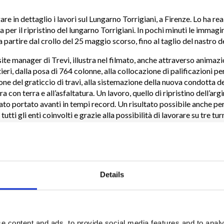
re in dettaglio i lavori sul Lungarno Torrigiani, a Firenze. Lo ha rea
 per il ripristino del lungarno Torrigiani. In pochi minuti le immagi
i, a partire dal crollo del 25 maggio scorso, fino al taglio del nastro
ite manager di Trevi, illustra nel filmato, anche attraverso animazio
eri, dalla posa di 764 colonne, alla collocazione di palificazioni pe
ione del graticcio di travi, alla sistemazione della nuova condotta d
ra con terra e all’asfaltatura. Un lavoro, quello di ripristino dell’ar
tato portato avanti in tempi record. Un risultato possibile anche pe
utti gli enti coinvolti e grazie alla possibilità di lavorare su tre tur
l Comune di Firenze per le emissioni notturne di rumore.
no potuto andare avanti giorno e notte, sabato, domenica e festivi. 
Dario Nardella istituì con un’ordinanza il tavolo tecnico e consegnò 
cantiere. Proprio Publiacqua, in qualità di stazione appaltante, ha i
Details
ngegneria, Ingegnerie Toscane, di predisporre il progetto per le oper
sono state realizzate direttamente da Publiacqua, che si è avvalsa 
orava da tempo. Quindi è intervenuta la Trevi Spa, leader nelle palif
 altre ditte per interventi specifici. Fino al taglio del nastro nella d
versario dell’Alluvione.
e content and ads, to provide social media features and to analy