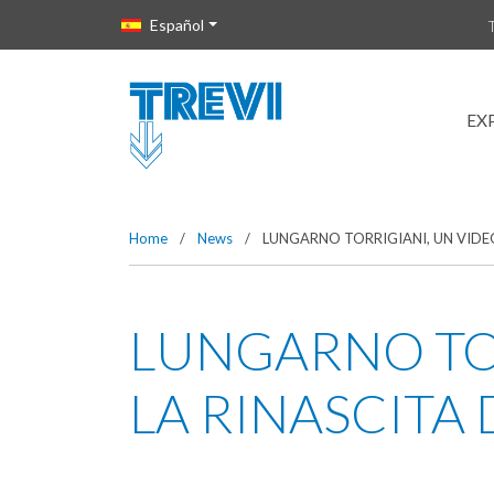
Vai direttamente al contenuto della pagina.
Español
EX
Home
/
News
/
LUNGARNO TORRIGIANI, UN VIDE
LUNGARNO TO
LA RINASCITA