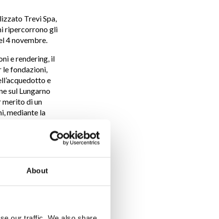
lizzato Trevi Spa,
ni ripercorrono gli
 del 4 novembre.
ni e rendering, il
r le fondazioni,
ell’acquedotto e
gine sul Lungarno
r merito di un
ni, mediante la
Subito dopo il
a Publiacqua la
ncaricato la
About
e di ripristino. Le
di alcune aziende
icazioni, che ha a
ata prevista, in
se our traffic. We also share