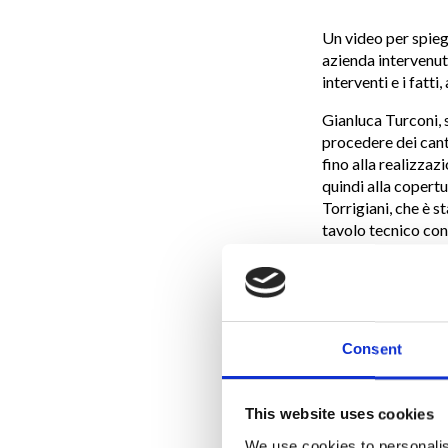
Un video per spiega
azienda intervenuta
interventi e i fatt
Gianluca Turconi, s
procedere dei canti
fino alla realizzaz
quindi alla copertu
Torrigiani, che è s
tavolo tecnico con t
deroga concessa da
Così i cantieri han
crollo, il sindaco 
responsabilità del 
Consent
propria società d’i
prime lavorazioni 
con le quali collab
This website uses cookies
sua volta utilizzato
occasione dell’anni
We use cookies to personalis