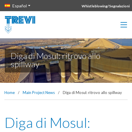
Vai direttamente al contenuto della pagina.
Español
Whistleblowing/Segnalazioni
Diga di Mosul: ritrovo allo
spillway
Home
/
Main Project News
/
Diga di Mosul: ritrovo allo spillway
Diga di Mosul: