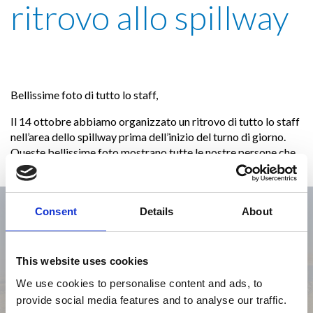
ritrovo allo spillway
Bellissime foto di tutto lo staff,
Il 14 ottobre abbiamo organizzato un ritrovo di tutto lo staff
nell’area dello spillway prima dell’inizio del turno di giorno.
Queste bellissime foto mostrano tutte le nostre persone che
stanno lavorando alla diga di Mosul!
Consent
Details
About
This website uses cookies
We use cookies to personalise content and ads, to
provide social media features and to analyse our traffic.
Previous
Next