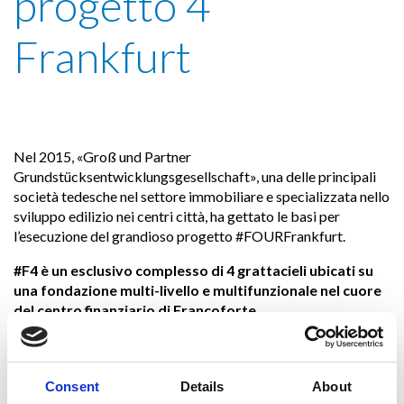
progetto 4
Frankfurt
Nel 2015, «Groß und Partner
Grundstücksentwicklungsgesellschaft», una delle principali
società tedesche nel settore immobiliare e specializzata nello
sviluppo edilizio nei centri città, ha gettato le basi per
l’esecuzione del grandioso progetto #FOURFrankfurt.
#F4 è un esclusivo complesso di 4 grattacieli ubicati su
una fondazione multi-livello e multifunzionale nel cuore
del centro finanziario di Francoforte.
La torre adibita ad uffici alta 228 m, sarà lo spazio per uffici
più alto della Germania mentre quella leggermente più corta,
di 173 m, rappresenterà la torre ad uso residenziale più alta di
Consent
Details
About
tutta la Germania.
«GP Con GmbH»
, una