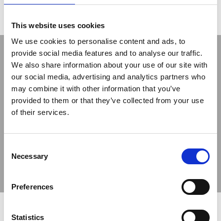
controllata di «Groß & Partner»,
ha affidato a Trevi Spa i
lavori di #fondazioni speciali.
This website uses cookies
We use cookies to personalise content and ads, to
provide social media features and to analyse our traffic.
We also share information about your use of our site with
our social media, advertising and analytics partners who
may combine it with other information that you’ve
provided to them or that they’ve collected from your use
of their services.
Previous
Next
Consent
Necessary
Selection
Preferences
Statistics