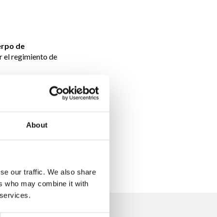
erpo de
r el regimiento de
nisterio de
ivil que participan
bién quería
dium
se
About
se our traffic. We also share
ers who may combine it with
 services.