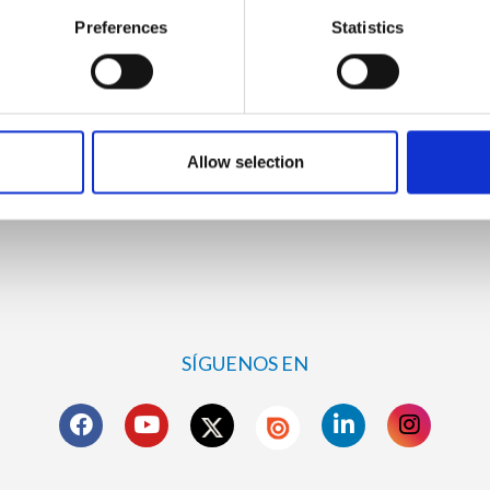
Preferences
Statistics
Solicitar información
19, Via Dismano 47023 Cesena Italy | Phone +39.0547.319311 Fax
Allow selection
CONTACTOS
SÍGUENOS EN