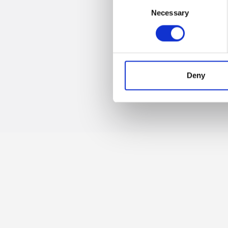
Consent
Necessary
Selection
Trevi S.p.A. 58
Deny