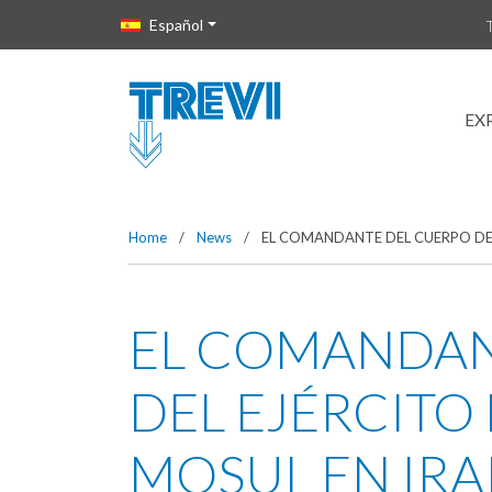
Vai direttamente al contenuto della pagina.
Español
EX
Home
/
News
/
EL COMANDANTE DEL CUERPO DE I
EL COMANDAN
DEL EJÉRCITO D
MOSUL EN IRA