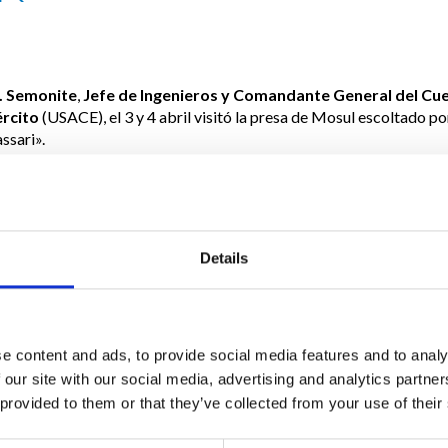
. Semonite
,
Jefe de Ingenieros y Comandante General del Cu
ército
(USACE), el 3 y 4 abril visitó la presa de Mosul escoltado po
ssari».
l oficial tuvo la oportunidad de reunirse con la parte superior del
Mi
os
, las cumbres de la empresa italiana
Trevi
y el personal militar y c
genieros de Irak Proyecto de la Presa de Mosul. El alto oficial tam
res y mujeres del E
jército de la fuerza de tarea italiana
Praesi
Details
ntizar la seguridad de la presa.
tículo completo en Difesa Online
e content and ads, to provide social media features and to analy
 our site with our social media, advertising and analytics partn
 provided to them or that they’ve collected from your use of their