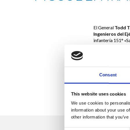
El General
Todd T
Ingenieros del Ej
infantería 151° «Sa
Durante la visita e
Recursos Hídric
en el Cuerpo de In
conocer a los homb
Consent
comprometió a gara
>> Lea el ar
This website uses cookies
We use cookies to personalis
information about your use of
other information that you’ve