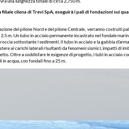
avrà una lunghezza totale di circa 2,750 m.
a filiale cilena di Trevi SpA, eseguirà i pali di fondazioni sui qu
dazione del pilone Nord e del pilone Centrale, verranno costruiti pa
 2.5 m. Un tubo in acciaio permanente incastrato nel fondale marin
roccia sottostante i sedimenti. Il tubo in acciaio e la gabbia d’arm
stere ai carichi laterali risultanti da fenomeni sismici, impatti di im
etto. Oltre a soddisfare le esigenze di progetto, i tubi in acciaio c
i in acqua, con fondali fino a 25 m.