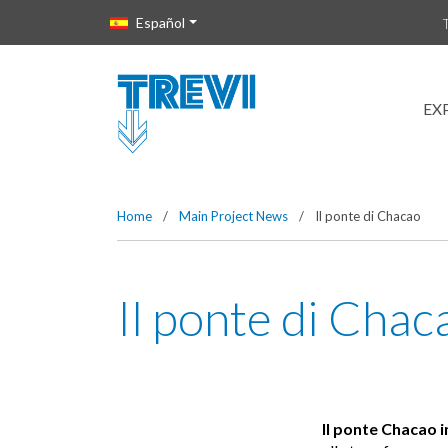
Vai direttamente al contenuto della pagina.
Español
EX
Home
/
Main Project News
/
Il ponte di Chacao
Il ponte di Chac
Il ponte Chacao i