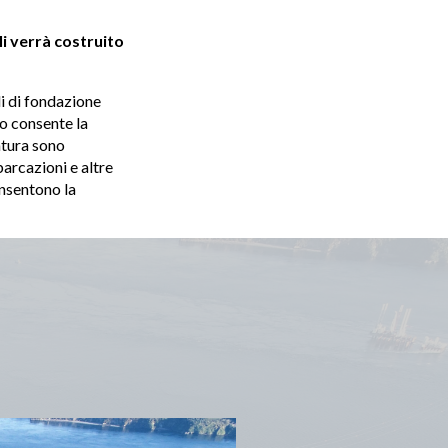
ali verrà costruito
li di fondazione
o consente la
atura sono
barcazioni e altre
onsentono la