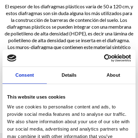
El espesor de los diafragmas plásticos varía de 50 a 120 cm, y
estos diafragmas son sin duda alguna los más utilizados para
la construcción de barreras de contención del suelo. Los
diafragmas plásticos se pueden integrar con una membrana
de polietileno de alta densidad (HDPE), es decir una lámina de
polietileno de alta densidad que se inserta en el diafragma.
Los muros-diafragma que contienen este material sintético
garantizan niveles extremadamente altos de
impermeabilidad y una mayor resistencia a determinados
agentes contaminantes. La profundidad máxima de
instalación es de aproximadamente 30 m. La barrera de
Consent
Details
About
pilotes secantes es una técnica que se aplica principalmente
en aquellas situaciones en las que la logística del proyecto
hace que sea difícil construir un diafragma con paneles. Por lo
This website uses cookies
general, se utilizan para producir muros de pilotes con
We use cookies to personalise content and ads, to
diámetros que van desde 600 e 1 500 mm, construidos
provide social media features and to analyse our traffic.
utilizando mezclas rápidas que se asientan solas u hormigón.
We also share information about your use of our site with
our social media, advertising and analytics partners who
may combine it with other information that you’ve