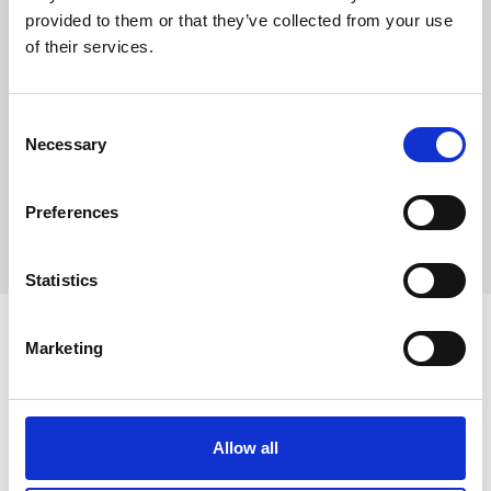
provided to them or that they’ve collected from your use
of their services.
Solicitar información
Consent
Trevi S.p.A. 5819, Via Dismano 47023 Cesena Italy | Phone
Necessary
Selection
+39.0547.319311 Fax +39.0547.319313
Preferences
CONTACTOS
Statistics
Marketing
Tecnologías conexas
Allow all
Muros-diafragma
Jet Grouting