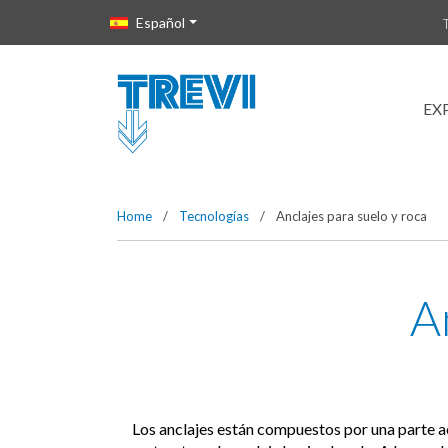
Vai direttamente al contenuto della pagina.
Español
EX
Home
/
Tecnologías
/
Anclajes para suelo y roca
A
Los anclajes están compuestos por una parte act