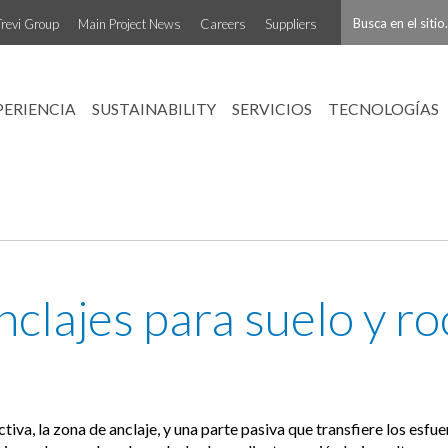
Trevi Group
Main Project News
Careers
Suppliers
PERIENCIA
SUSTAINABILITY
SERVICIOS
TECNOLOGÍAS
nclajes para suelo y ro
iva, la zona de anclaje, y una parte pasiva que transfiere los esfu