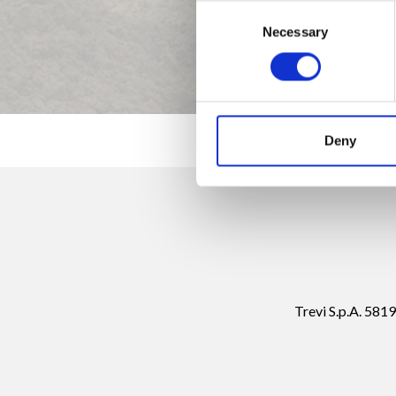
Consent
Necessary
Selection
Deny
Trevi S.p.A. 58